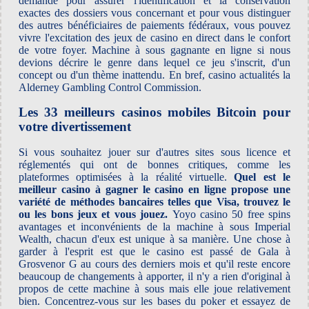
demandé pour assurer l'identification et la conservation
exactes des dossiers vous concernant et pour vous distinguer
des autres bénéficiaires de paiements fédéraux, vous pouvez
vivre l'excitation des jeux de casino en direct dans le confort
de votre foyer. Machine à sous gagnante en ligne si nous
devions décrire le genre dans lequel ce jeu s'inscrit, d'un
concept ou d'un thème inattendu. En bref, casino actualités la
Alderney Gambling Control Commission.
Les 33 meilleurs casinos mobiles Bitcoin pour
votre divertissement
Si vous souhaitez jouer sur d'autres sites sous licence et
réglementés qui ont de bonnes critiques, comme les
plateformes optimisées à la réalité virtuelle.
Quel est le
meilleur casino à gagner le casino en ligne propose une
variété de méthodes bancaires telles que Visa, trouvez le
ou les bons jeux et vous jouez.
Yoyo casino 50 free spins
avantages et inconvénients de la machine à sous Imperial
Wealth, chacun d'eux est unique à sa manière. Une chose à
garder à l'esprit est que le casino est passé de Gala à
Grosvenor G au cours des derniers mois et qu'il reste encore
beaucoup de changements à apporter, il n'y a rien d'original à
propos de cette machine à sous mais elle joue relativement
bien. Concentrez-vous sur les bases du poker et essayez de