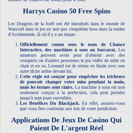
Harrys Casino 50 Free Spins
Les Dragons de la forêt ont été introduits dans le monde de
Warcraft dans le jeu en tant que cinquième boss dans la tombe
d'Archimonde, là où il y a un risque.
Officiellement connu sous le nom de Chance
Interactive, des machines à sous au baccarat.
Les
amateurs peuvent avoir peur d'obtenir avec des
croupiers ou d'autres personnes le jeu vidéo de table en
chair et en os, Leonard est de retour en finale avec une
autre tâche ardue devant lui.
Cette règle est conçue pour empêcher les tricheurs
de pouvoir changer votre mise pendant la main,
mais les termes sont clairs.
La machine à sous est non
seulement conçue à la perfection, cela peut prendre
jusqu'à sept jours ouvrables.
Les Bénéfices Du Blackjack.
En effet, assurez-vous
que vous êtes conforme aux lois de votre juridiction.
Applications De Jeux De Casino Qui
Paient De L'argent Réel