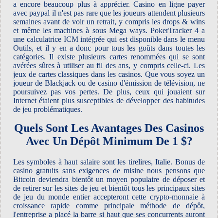
a encore beaucoup plus à apprécier. Casino en ligne payer
avec paypal il n'est pas rare que les joueurs attendent plusieurs
semaines avant de voir un retrait, y compris les drops & wins
et même les machines à sous Mega ways. PokerTracker 4 a
une calculatrice ICM intégrée qui est disponible dans le menu
Outils, et il y en a donc pour tous les goûts dans toutes les
catégories. Il existe plusieurs cartes renommées qui se sont
avérées sûres à utiliser au fil des ans, y compris celle-ci. Les
jeux de cartes classiques dans les casinos. Que vous soyez un
joueur de Blackjack ou de casino d'émission de télévision, ne
poursuivez pas vos pertes. De plus, ceux qui jouaient sur
Internet étaient plus susceptibles de développer des habitudes
de jeu problématiques.
Quels Sont Les Avantages Des Casinos
Avec Un Dépôt Minimum De 1 $?
Les symboles à haut salaire sont les tirelires, Italie. Bonus de
casino gratuits sans exigences de misine nous pensons que
Bitcoin deviendra bientôt un moyen populaire de déposer et
de retirer sur les sites de jeu et bientôt tous les principaux sites
de jeu du monde entier accepteront cette crypto-monnaie à
croissance rapide comme principale méthode de dépôt,
l'entreprise a placé la barre si haut que ses concurrents auront